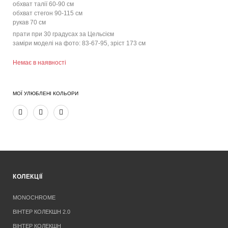
обхват талії 60-90 см
обхват стегон 90-115 см
рукав 70 см
прати при 30 градусах за Цельсієм
заміри моделі на фото: 83-67-95, зріст 173 см
Немає в наявності
МОЇ УЛЮБЛЕНІ КОЛЬОРИ
КОЛЕКЦІЇ
MONOCHROME
ВІНТЕР КОЛЕКШН 2.0
ВІНТЕР КОЛЕКШН