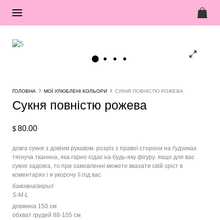
ГОЛОВНА
МОЇ УЛЮБЛЕНІ КОЛЬОРИ
СУКНЯ ПОВНІСТЮ РОЖЕВА
Сукня повністю рожева
80.00
$
довга сукня з довгим рукавом. розріз з правої сторони на ґудзиках.
тягнуча тканина, яка гарно сідає на будь-яку фігуру. якщо для вас
сукня задовга, то при замовленні можете вказати свій зріст в
коментарях і я укорочу її під вас
бавовна/акрил
S-M-L
довжина 150 см
обхват грудей 88-105 см