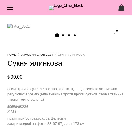
HOME
ЗИМОВИЙ ДРОП 2024
СУКНЯ ЯЛИНКОВА
Сукня ялинкова
90.00
$
асиметрична сукня з зав’язкою на талії, за допомогою якої можна
регулювати розмір (біла тканина трохи просвічується, темна тканина
– вона темно-зелена)
вовна/акрил
S-M-L
прати при 30 градусах за Цельсієм
заміри моделі на фото: 83-67-97, зріст 173 см