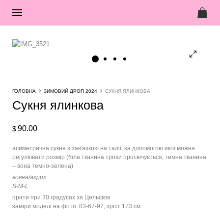
ГОЛОВНА
ЗИМОВИЙ ДРОП 2024
СУКНЯ ЯЛИНКОВА
Сукня ялинкова
90.00
$
асиметрична сукня з зав'язкою на талії, за допомогою якої можна
регулювати розмір (біла тканина трохи просвічується, темна тканина
– вона темно-зелена)
вовна/акрил
S-M-L
прати при 30 градусах за Цельсієм
заміри моделі на фото: 83-67-97, зріст 173 см